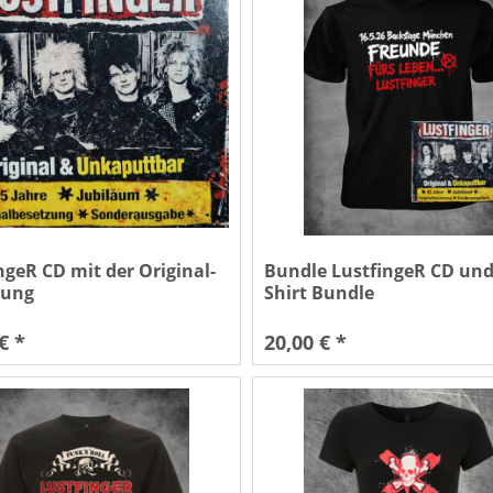
ngeR CD mit der Original-
Bundle LustfingeR CD und
zung
Shirt Bundle
€ *
20,00 € *