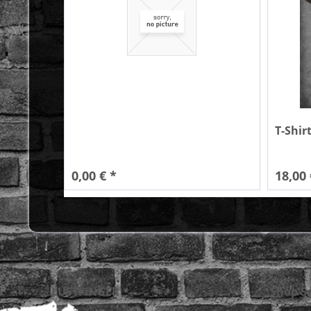
T-Shir
0,00 € *
18,00 
LUSTFINGER
Shop Se