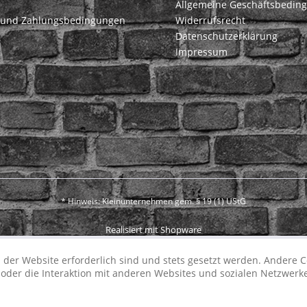
Allgemeine Geschäftsbedin
 und Zahlungsbedingungen
Widerrufsrecht
Datenschutzerklärung
Impressum
* Hinweis: Kleinunternehmen gem. § 19 (1) UStG
Realisiert mit Shopware
 der Website erforderlich sind und stets gesetzt werden. Andere C
der die Interaktion mit anderen Websites und sozialen Netzwerke