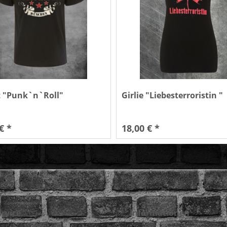
t "Punk`n`Roll"
Girlie "Liebesterroristin "
€ *
18,00 € *
rvice
Informationen